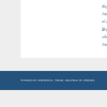
தி
அர
சட்
இர
பங
அம
POWERED BY WORDPRESS
|
THEME:
GREATMAG
BY ATHEMES.