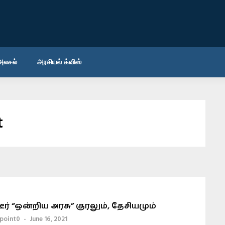
அலசல்
அரசியல் க்விஸ்
t
டீர் “ஒன்றிய அரசு” குரலும், தேசியமும்
point0
-
June 16, 2021